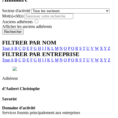
Secteur d'activité
Mot(s)-clé(s)
Anciens adhérents
Afficher les anciens adhérents
Rechercher
FILTRER PAR NOM
Tout
A
B
C
D
E
F
G
H
I
J
K
L
M
N
O
P
Q
R
S
T
U
V
W
X
Y
Z
FILTRER PAR ENTREPRISE
Tout
A
B
C
D
E
F
G
H
I
J
K
L
M
N
O
P
Q
R
S
T
U
V
W
X
Y
Z
Adhérent
d’Aubert
Christophe
Savorist
Domaine d'activité
Services fournis principalement aux entreprises