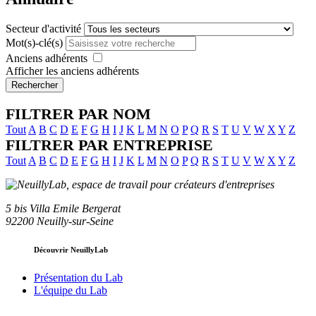
Secteur d'activité
Mot(s)-clé(s)
Anciens adhérents
Afficher les anciens adhérents
Rechercher
FILTRER PAR NOM
Tout
A
B
C
D
E
F
G
H
I
J
K
L
M
N
O
P
Q
R
S
T
U
V
W
X
Y
Z
FILTRER PAR ENTREPRISE
Tout
A
B
C
D
E
F
G
H
I
J
K
L
M
N
O
P
Q
R
S
T
U
V
W
X
Y
Z
5 bis Villa Emile Bergerat
92200 Neuilly-sur-Seine
Découvrir NeuillyLab
Présentation du Lab
L'équipe du Lab