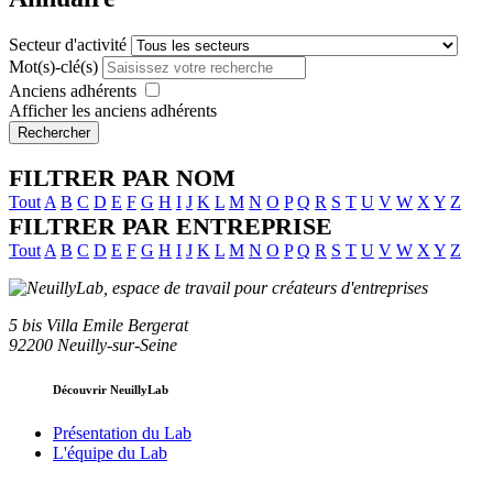
Secteur d'activité
Mot(s)-clé(s)
Anciens adhérents
Afficher les anciens adhérents
Rechercher
FILTRER PAR NOM
Tout
A
B
C
D
E
F
G
H
I
J
K
L
M
N
O
P
Q
R
S
T
U
V
W
X
Y
Z
FILTRER PAR ENTREPRISE
Tout
A
B
C
D
E
F
G
H
I
J
K
L
M
N
O
P
Q
R
S
T
U
V
W
X
Y
Z
5 bis Villa Emile Bergerat
92200 Neuilly-sur-Seine
Découvrir NeuillyLab
Présentation du Lab
L'équipe du Lab