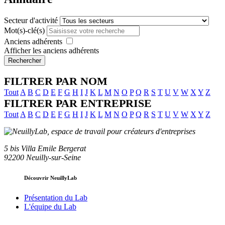
Secteur d'activité
Mot(s)-clé(s)
Anciens adhérents
Afficher les anciens adhérents
Rechercher
FILTRER PAR NOM
Tout
A
B
C
D
E
F
G
H
I
J
K
L
M
N
O
P
Q
R
S
T
U
V
W
X
Y
Z
FILTRER PAR ENTREPRISE
Tout
A
B
C
D
E
F
G
H
I
J
K
L
M
N
O
P
Q
R
S
T
U
V
W
X
Y
Z
5 bis Villa Emile Bergerat
92200 Neuilly-sur-Seine
Découvrir NeuillyLab
Présentation du Lab
L'équipe du Lab