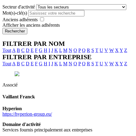
Secteur d'activité
Mot(s)-clé(s)
Anciens adhérents
Afficher les anciens adhérents
Rechercher
FILTRER PAR NOM
Tout
A
B
C
D
E
F
G
H
I
J
K
L
M
N
O
P
Q
R
S
T
U
V
W
X
Y
Z
FILTRER PAR ENTREPRISE
Tout
A
B
C
D
E
F
G
H
I
J
K
L
M
N
O
P
Q
R
S
T
U
V
W
X
Y
Z
Associé
Vaillant
Franck
Hyperion
https://hyperion-group.eu/
Domaine d'activité
Services fournis principalement aux entreprises