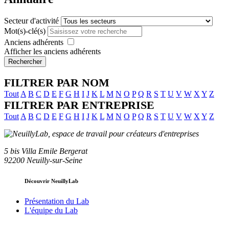
Secteur d'activité
Mot(s)-clé(s)
Anciens adhérents
Afficher les anciens adhérents
Rechercher
FILTRER PAR NOM
Tout
A
B
C
D
E
F
G
H
I
J
K
L
M
N
O
P
Q
R
S
T
U
V
W
X
Y
Z
FILTRER PAR ENTREPRISE
Tout
A
B
C
D
E
F
G
H
I
J
K
L
M
N
O
P
Q
R
S
T
U
V
W
X
Y
Z
5 bis Villa Emile Bergerat
92200 Neuilly-sur-Seine
Découvrir NeuillyLab
Présentation du Lab
L'équipe du Lab