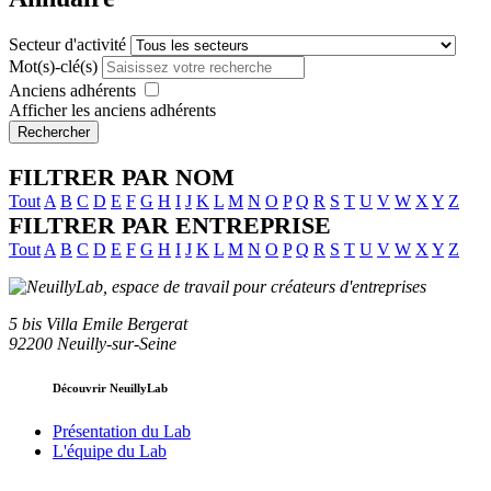
Secteur d'activité
Mot(s)-clé(s)
Anciens adhérents
Afficher les anciens adhérents
Rechercher
FILTRER PAR NOM
Tout
A
B
C
D
E
F
G
H
I
J
K
L
M
N
O
P
Q
R
S
T
U
V
W
X
Y
Z
FILTRER PAR ENTREPRISE
Tout
A
B
C
D
E
F
G
H
I
J
K
L
M
N
O
P
Q
R
S
T
U
V
W
X
Y
Z
5 bis Villa Emile Bergerat
92200 Neuilly-sur-Seine
Découvrir NeuillyLab
Présentation du Lab
L'équipe du Lab