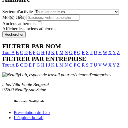
Secteur d'activité
Mot(s)-clé(s)
Anciens adhérents
Afficher les anciens adhérents
Rechercher
FILTRER PAR NOM
Tout
A
B
C
D
E
F
G
H
I
J
K
L
M
N
O
P
Q
R
S
T
U
V
W
X
Y
Z
FILTRER PAR ENTREPRISE
Tout
A
B
C
D
E
F
G
H
I
J
K
L
M
N
O
P
Q
R
S
T
U
V
W
X
Y
Z
5 bis Villa Emile Bergerat
92200 Neuilly-sur-Seine
Découvrir NeuillyLab
Présentation du Lab
L'équipe du Lab