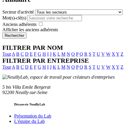
Secteur d'activité
Mot(s)-clé(s)
Anciens adhérents
Afficher les anciens adhérents
Rechercher
FILTRER PAR NOM
Tout
A
B
C
D
E
F
G
H
I
J
K
L
M
N
O
P
Q
R
S
T
U
V
W
X
Y
Z
FILTRER PAR ENTREPRISE
Tout
A
B
C
D
E
F
G
H
I
J
K
L
M
N
O
P
Q
R
S
T
U
V
W
X
Y
Z
5 bis Villa Emile Bergerat
92200 Neuilly-sur-Seine
Découvrir NeuillyLab
Présentation du Lab
L'équipe du Lab