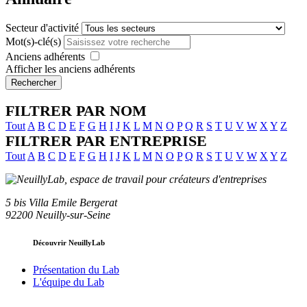
Secteur d'activité
Mot(s)-clé(s)
Anciens adhérents
Afficher les anciens adhérents
Rechercher
FILTRER PAR NOM
Tout
A
B
C
D
E
F
G
H
I
J
K
L
M
N
O
P
Q
R
S
T
U
V
W
X
Y
Z
FILTRER PAR ENTREPRISE
Tout
A
B
C
D
E
F
G
H
I
J
K
L
M
N
O
P
Q
R
S
T
U
V
W
X
Y
Z
5 bis Villa Emile Bergerat
92200 Neuilly-sur-Seine
Découvrir NeuillyLab
Présentation du Lab
L'équipe du Lab