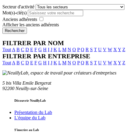
Secteur d'activité
Mot(s)-clé(s)
Anciens adhérents
Afficher les anciens adhérents
Rechercher
FILTRER PAR NOM
Tout
A
B
C
D
E
F
G
H
I
J
K
L
M
N
O
P
Q
R
S
T
U
V
W
X
Y
Z
FILTRER PAR ENTREPRISE
Tout
A
B
C
D
E
F
G
H
I
J
K
L
M
N
O
P
Q
R
S
T
U
V
W
X
Y
Z
5 bis Villa Emile Bergerat
92200 Neuilly-sur-Seine
Découvrir NeuillyLab
Présentation du Lab
L'équipe du Lab
S'inscrire au Lab