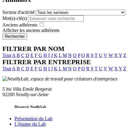
Secteur d'activité
Mot(s)-clé(s)
Anciens adhérents
Afficher les anciens adhérents
Rechercher
FILTRER PAR NOM
Tout
A
B
C
D
E
F
G
H
I
J
K
L
M
N
O
P
Q
R
S
T
U
V
W
X
Y
Z
FILTRER PAR ENTREPRISE
Tout
A
B
C
D
E
F
G
H
I
J
K
L
M
N
O
P
Q
R
S
T
U
V
W
X
Y
Z
5 bis Villa Emile Bergerat
92200 Neuilly-sur-Seine
Découvrir NeuillyLab
Présentation du Lab
L'équipe du Lab