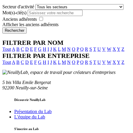
Secteur d'activité
Mot(s)-clé(s)
Anciens adhérents
Afficher les anciens adhérents
Rechercher
FILTRER PAR NOM
Tout
A
B
C
D
E
F
G
H
I
J
K
L
M
N
O
P
Q
R
S
T
U
V
W
X
Y
Z
FILTRER PAR ENTREPRISE
Tout
A
B
C
D
E
F
G
H
I
J
K
L
M
N
O
P
Q
R
S
T
U
V
W
X
Y
Z
5 bis Villa Emile Bergerat
92200 Neuilly-sur-Seine
Découvrir NeuillyLab
Présentation du Lab
L'équipe du Lab
S'inscrire au Lab