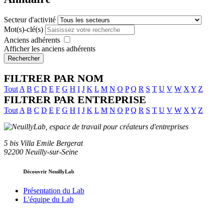
Secteur d'activité
Mot(s)-clé(s)
Anciens adhérents
Afficher les anciens adhérents
Rechercher
FILTRER PAR NOM
Tout
A
B
C
D
E
F
G
H
I
J
K
L
M
N
O
P
Q
R
S
T
U
V
W
X
Y
Z
FILTRER PAR ENTREPRISE
Tout
A
B
C
D
E
F
G
H
I
J
K
L
M
N
O
P
Q
R
S
T
U
V
W
X
Y
Z
5 bis Villa Emile Bergerat
92200 Neuilly-sur-Seine
Découvrir NeuillyLab
Présentation du Lab
L'équipe du Lab