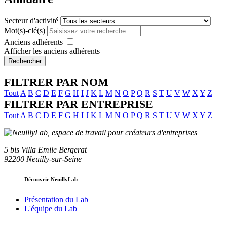
Secteur d'activité
Mot(s)-clé(s)
Anciens adhérents
Afficher les anciens adhérents
Rechercher
FILTRER PAR NOM
Tout
A
B
C
D
E
F
G
H
I
J
K
L
M
N
O
P
Q
R
S
T
U
V
W
X
Y
Z
FILTRER PAR ENTREPRISE
Tout
A
B
C
D
E
F
G
H
I
J
K
L
M
N
O
P
Q
R
S
T
U
V
W
X
Y
Z
5 bis Villa Emile Bergerat
92200 Neuilly-sur-Seine
Découvrir NeuillyLab
Présentation du Lab
L'équipe du Lab