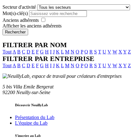
Secteur d'activité
Mot(s)-clé(s)
Anciens adhérents
Afficher les anciens adhérents
Rechercher
FILTRER PAR NOM
Tout
A
B
C
D
E
F
G
H
I
J
K
L
M
N
O
P
Q
R
S
T
U
V
W
X
Y
Z
FILTRER PAR ENTREPRISE
Tout
A
B
C
D
E
F
G
H
I
J
K
L
M
N
O
P
Q
R
S
T
U
V
W
X
Y
Z
5 bis Villa Emile Bergerat
92200 Neuilly-sur-Seine
Découvrir NeuillyLab
Présentation du Lab
L'équipe du Lab
S'inscrire au Lab