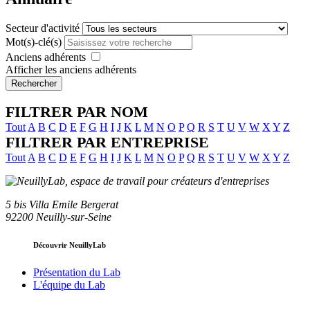
Secteur d'activité
Mot(s)-clé(s)
Anciens adhérents
Afficher les anciens adhérents
Rechercher
FILTRER PAR NOM
Tout
A
B
C
D
E
F
G
H
I
J
K
L
M
N
O
P
Q
R
S
T
U
V
W
X
Y
Z
FILTRER PAR ENTREPRISE
Tout
A
B
C
D
E
F
G
H
I
J
K
L
M
N
O
P
Q
R
S
T
U
V
W
X
Y
Z
5 bis Villa Emile Bergerat
92200 Neuilly-sur-Seine
Découvrir NeuillyLab
Présentation du Lab
L'équipe du Lab